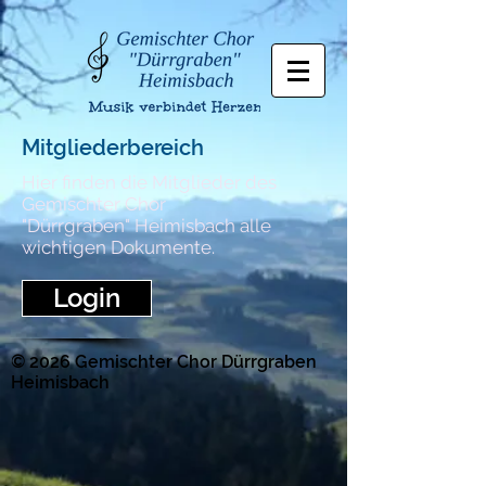
Mitgliederbereich
Hier finden die Mitglieder des
Gemischter Chor
"Dürrgraben" Heimisbach alle
wichtigen Dokumente.
Login
© 2026 Gemischter Chor Dürrgraben
Heimisbach