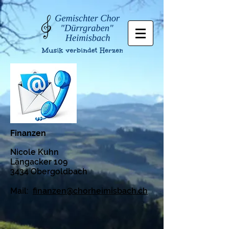
Finanzen
Nicole Kuhn
Längacker 109
3434 Obergoldbach
Mail:
finanzen@chorheimisbach.ch